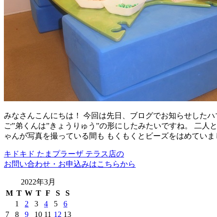
みなさんこんにちは！ 今回は先日、ブログでお知らせしたハ
ご”弟くんは”きょうりゅう”の形にしたみたいですね。 二人
ゃんが写真を撮っている間も もくもくとビーズをはめていま
キドキド たまプラーザ テラス店の
お問い合わせ・お申込みはこちらから
2022年3月
M
T
W
T
F
S
S
1
2
3
4
5
6
7
8
9
10
11
12
13