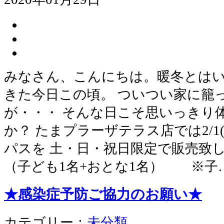
みなさん、こんにちは。暖冬とは
きた今日この頃。 ついつい家に籠
が・・・ そんな日こそ思いっきり
か？ たまプラーザテラス店では2/1
パスを 土・日・祝日限定で販売致しま
（子ども1名+おとな1名） ※子
★感染症予防ご協力のお願い★
カテゴリー：
未分類