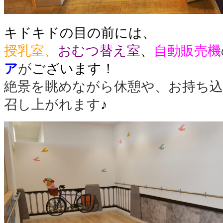
キドキドの目の前には、
授乳室
、
おむつ替え室
、
自動販売機
ア
が
ございます！
絶景を眺めながら休憩や、お持ち
召し上がれます
♪