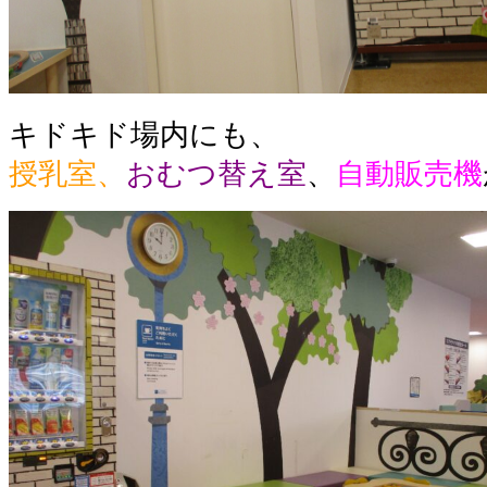
キドキド場内にも、
授乳室
、
おむつ替え室
、
自動販売機