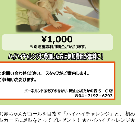
む赤ちゃんがゴールを目指す「ハイハイチャレンジ」と、 初め
をとってプレゼント！ ★ハイハイチャレンジ★ 9/25(水)・30(月