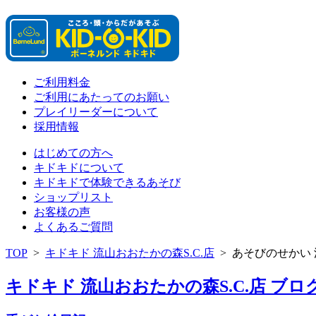
ご利用料金
ご利用にあたってのお願い
プレイリーダーについて
採用情報
はじめての方へ
キドキドについて
キドキドで体験できるあそび
ショップリスト
お客様の声
よくあるご質問
TOP
>
キドキド 流山おおたかの森S.C.店
>
あそびのせかい 
キドキド 流山おおたかの森S.C.店 ブログ