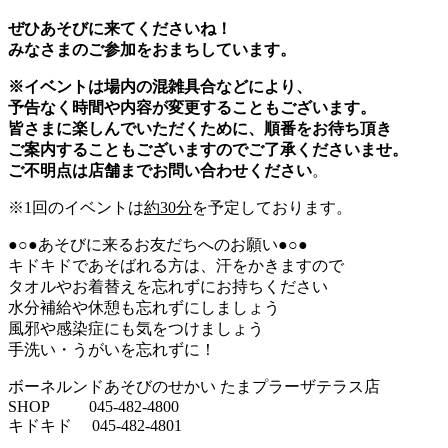
ぜひあそびに来てくださいね！
みなさまのご参加をおまちしています。
※イベントは場内の混雑具合などにより、
予告なく時間や内容が
変更することもございます。
皆さまに楽しんでいただくために、順番をお待ち頂き
ご案内することも
ございますのでご了承くださいませ。
ご不明点は店舗までお問い合わせください
。
※1回のイベントは
約30分
を予定しております。
●○●あそびに来るお友だちへのお願い●○●
キドキドであそばれる方は、汗をかきますので
タオルやお着替えを忘れずにお持ちください
水分補給や休憩も忘れずにしましょう
風邪や感染症にも気をつけましょう
手洗い・うがいを忘れずに！
ボーネルンドあそびのせかい たまプラーザテラス店
SHOP 045-482-4800
キドキド 045-482-4801