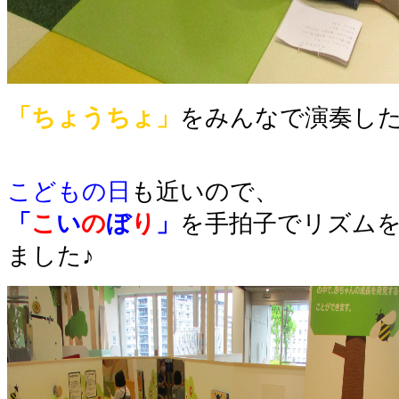
「ちょうちょ」
をみんなで演奏した
こどもの日
も近いので、
「
こ
い
の
ぼ
り
」
を手拍子でリズム
ました♪