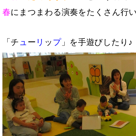
春
にまつまわる演奏をたくさん行
「チ
ュ
ー
リ
ッ
プ
」を手遊びしたり♪