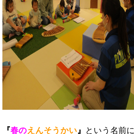
『
春の
えんそうかい
』
という名前