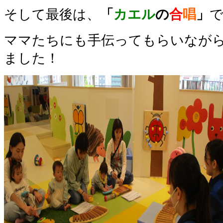
そして最後は、
「
カエル
の
合
唱
」
ママたちにも手伝ってもらいなが
ました！