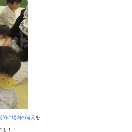
期的に場内の遊具
を
すよ！！