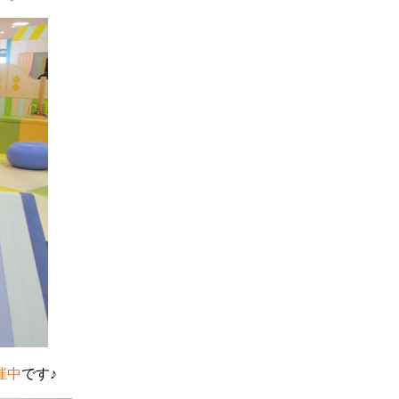
催中
です♪