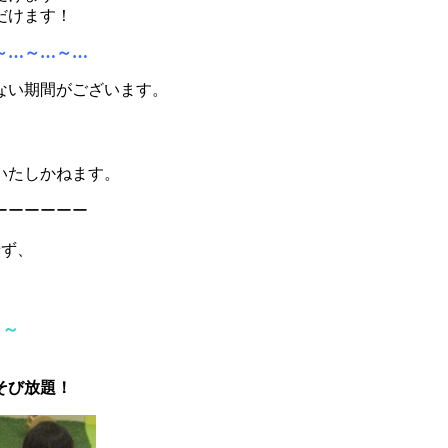
だけます！
～…～…～…
ない期間がございます。
。
いたしかねます。
ーーーーーー
せず、
～～
そび放題！