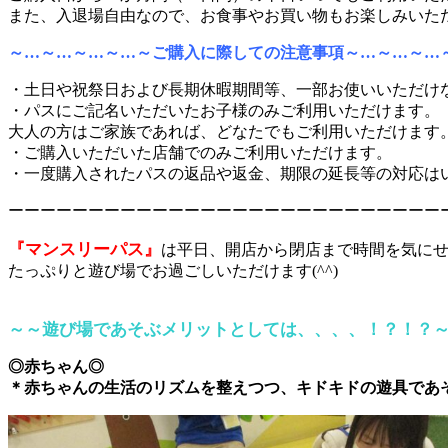
また、入退場自由なので、お食事やお買い物もお楽しみいた
～…～…～…～…～ご購入に際しての注意事項～…～…～…
・土日や祝祭日および長期休暇期間等、一部お使いいただけ
・パスにご記名いただいたお子様のみご利用いただけます。
大人の方はご家族であれば、どなたでもご利用いただけます
・ご購入いただいた店舗でのみご利用いただけます。
・一度購入されたパスの返品や返金、期限の延長等の対応は
ーーーーーーーーーーーーーーーーーーーーーーーーーーー
『マンスリーパス』
は平日、開店から閉店まで時間を気に
たっぷりと遊び場でお過ごしいただけます(^^)
～～遊び場であそぶメリットとしては、、、、！？！？
◎赤ちゃん◎
＊赤ちゃんの生活のリズムを整えつつ、キドキドの遊具であ