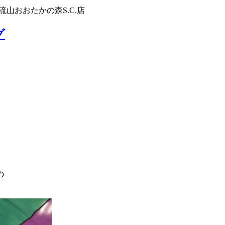
流山おおたかの森S.C.店
グ
の