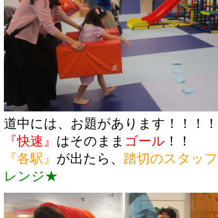
道中には、お題があります！！！！
『快速』
はそのまま
ゴール
！！
『各駅』
が出たら、
踏切のスタッ
レンジ★