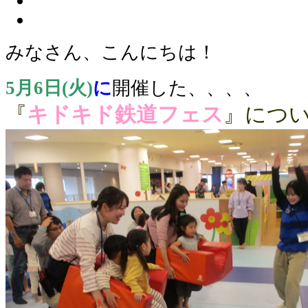
みなさん、こんにちは！
5月6日(火)
に
開催した、、、、
『
キドキド鉄道フェス
』につい