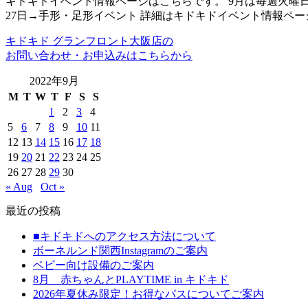
キドキドイベント情報ページはこちらです。 9月は毎週火曜日に
27日→手形・足形イベント 詳細はキドキドイベント情報ペ
キドキド グランフロント大阪店の
お問い合わせ・お申込みはこちらから
2022年9月
M
T
W
T
F
S
S
1
2
3
4
5
6
7
8
9
10
11
12
13
14
15
16
17
18
19
20
21
22
23
24
25
26
27
28
29
30
« Aug
Oct »
最近の投稿
■キドキドへのアクセス方法について
ボーネルンド関西Instagramのご案内
ベビー向け設備のご案内
8月 赤ちゃんとPLAYTIME in キドキド
2026年夏休み限定！お得なパスについてご案内