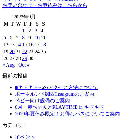
お問い合わせ・お申込みはこちらから
2022年9月
M
T
W
T
F
S
S
1
2
3
4
5
6
7
8
9
10
11
12
13
14
15
16
17
18
19
20
21
22
23
24
25
26
27
28
29
30
« Aug
Oct »
最近の投稿
■キドキドへのアクセス方法について
ボーネルンド関西Instagramのご案内
ベビー向け設備のご案内
8月 赤ちゃんとPLAYTIME in キドキド
2026年夏休み限定！お得なパスについてご案内
カテゴリー
イベント