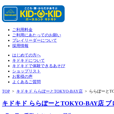
ご利用料金
ご利用にあたってのお願い
プレイリーダーについて
採用情報
はじめての方へ
キドキドについて
キドキドで体験できるあそび
ショップリスト
お客様の声
よくあるご質問
TOP
>
キドキド ららぽーとTOKYO-BAY店
>
ららぽーとTO
キドキド ららぽーとTOKYO-BAY店 ブロ