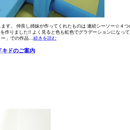
します。 仲良し姉妹が作ってくれたものは 連続シーソー☆４つ
トを作りました!! よく見ると色も虹色でグラデーションになっ
ロー」での作品…
続きを読む
ドキドのご案内