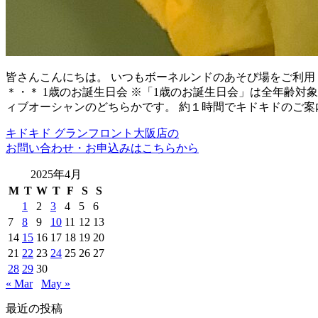
皆さんこんにちは。 いつもボーネルンドのあそび場をご利用
＊・＊ 1歳のお誕生日会 ※「1歳のお誕生日会」は全年齢対
ィブオーシャンのどちらかです。 約１時間でキドキドのご案
キドキド グランフロント大阪店の
お問い合わせ・お申込みはこちらから
2025年4月
M
T
W
T
F
S
S
1
2
3
4
5
6
7
8
9
10
11
12
13
14
15
16
17
18
19
20
21
22
23
24
25
26
27
28
29
30
« Mar
May »
最近の投稿