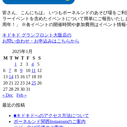
皆さん、こんにちは。 いつもボーネルンドのあそび場をご利
ラーイベントを含めたイベントについて簡単にご報告いたしま
周年！」 ※各イベントの開催時間や参加費用はイベント情報
キドキド グランフロント大阪店の
お問い合わせ・お申込みはこちらから
2025年1月
M
T
W
T
F
S
S
1
2
3
4
5
6
7
8
9
10
11
12
13
14
15
16
17
18
19
20
21
22
23
24
25
26
27
28
29
30
31
« Dec
Feb »
最近の投稿
■キドキドへのアクセス方法について
ボーネルンド関西Instagramのご案内