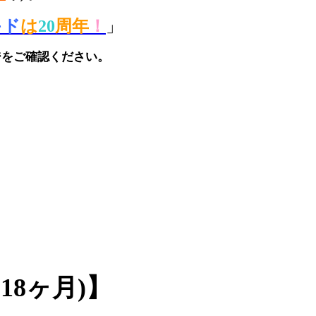
キド
は
20
周年
！
」
ジをご確認ください
。
18ヶ月)】