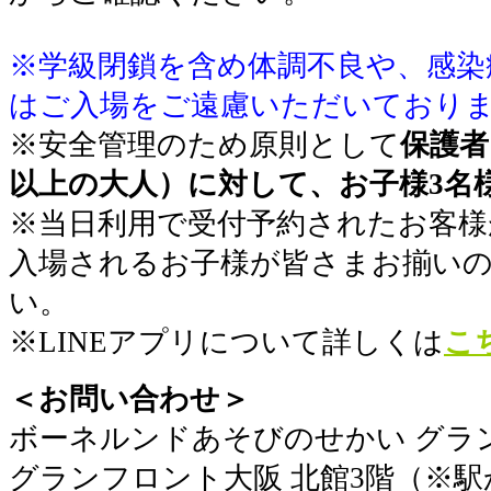
※学級閉鎖を含め体調不良や、感染
はご入場をご遠慮いただいており
※安全管理のため原則として
保護者
以上の大人）に対して、お子様3名
※当日利用で受付予約されたお客様
入場されるお子様が皆さまお揃い
い。
※LINEアプリについて詳しくは
こ
＜お問い合わせ＞
​ボーネルンドあそびのせかい グラ
グランフロント大阪 北館3階（※