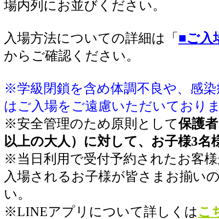
場内列にお並びください
。
入場方法についての詳細は「
■ご入
からご確認ください。
※学級閉鎖を含め体調不良や、感染
はご入場をご遠慮いただいており
※安全管理のため原則として
保護者
以上の大人）に対して、お子様3名
※当日利用で受付予約されたお客様
入場されるお子様が皆さまお揃い
い。
※LINEアプリについて詳しくは
こ