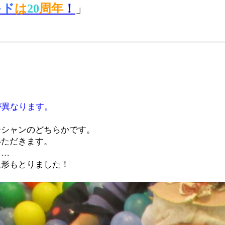
キド
は
20
周年
！
」
が異なります。
ーシャンのどちらかです。
いただきます。
り…
足形もとりました！