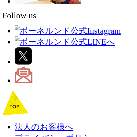
Follow us
法人のお客様へ