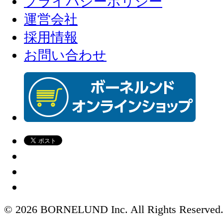
プライバシーポリシー
運営会社
採用情報
お問い合わせ
© 2026 BORNELUND Inc. All Rights Reserved