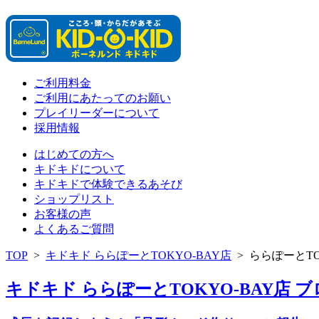
ご利用料金
ご利用にあたってのお願い
プレイリーダーについて
採用情報
はじめての方へ
キドキドについて
キドキドで体験できるあそび
ショップリスト
お客様の声
よくあるご質問
TOP
>
キドキド ららぽーとTOKYO-BAY店
>
ららぽーとTO
キドキド ららぽーとTOKYO-BAY店 ブロ