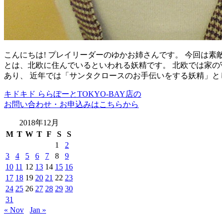
こんにちは! プレイリーダーのゆかお姉さんです。 今回は
とは、北欧に住んでいるといわれる妖精です。 北欧では家の
あり、 近年では「サンタクロースのお手伝いをする妖精」と
キドキド ららぽーとTOKYO-BAY店の
お問い合わせ・お申込みはこちらから
2018年12月
M
T
W
T
F
S
S
1
2
3
4
5
6
7
8
9
10
11
12
13
14
15
16
17
18
19
20
21
22
23
24
25
26
27
28
29
30
31
« Nov
Jan »