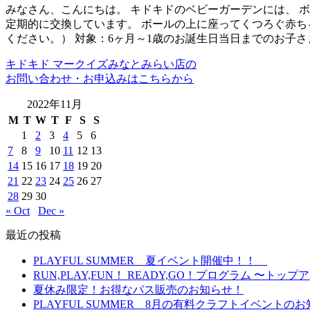
みなさん、こんにちは。 キドキドのベビーガーデンには、 
定期的に交換しています。 ボールの上に座ってくつろぐ赤ち
ください。） 対象：6ヶ月～1歳のお誕生日当日までのお
キドキド マークイズみなとみらい店の
お問い合わせ・お申込みはこちらから
2022年11月
M
T
W
T
F
S
S
1
2
3
4
5
6
7
8
9
10
11
12
13
14
15
16
17
18
19
20
21
22
23
24
25
26
27
28
29
30
« Oct
Dec »
最近の投稿
PLAYFUL SUMMER 夏イベント開催中！！
RUN,PLAY,FUN！ READY,GO！プログラム 
夏休み限定！お得なパス販売のお知らせ！
PLAYFUL SUMMER 8月の有料クラフトイベント