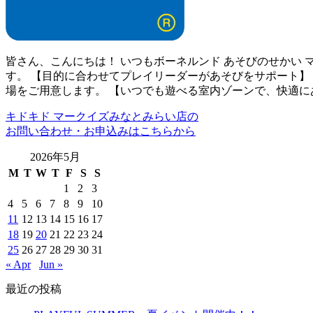
皆さん、こんにちは！ いつもボーネルンド あそびのせかい
す。 【目的に合わせてプレイリーダーがあそびをサポート】
場をご用意します。 【いつでも遊べる室内ゾーンで、快適に
キドキド マークイズみなとみらい店の
お問い合わせ・お申込みはこちらから
2026年5月
M
T
W
T
F
S
S
1
2
3
4
5
6
7
8
9
10
11
12
13
14
15
16
17
18
19
20
21
22
23
24
25
26
27
28
29
30
31
« Apr
Jun »
最近の投稿