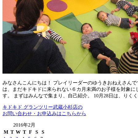
みなさんこんにちは！ プレイリーダーのゆうきおねえさんです
は、まだキドキドに来られない６カ月未満のお子様を対象に
す。 まずはみんなで集まり、自己紹介。 10月28日は、りく
キドキド グランツリー武蔵小杉店の
お問い合わせ・お申込みはこちらから
2016年2月
M
T
W
T
F
S
S