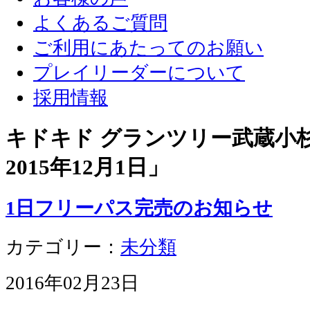
よくあるご質問
ご利用にあたってのお願い
プレイリーダーについて
採用情報
キドキド グランツリー武蔵小杉店
2015年12月1日
」
1日フリーパス完売のお知らせ
カテゴリー：
未分類
2016年02月23日