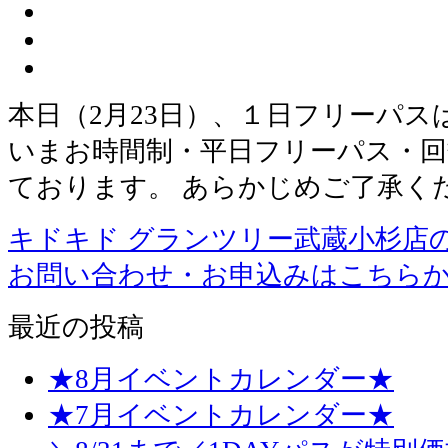
本日（2月23日）、１日フリーパス
いまお時間制・平日フリーパス・回
ております。 あらかじめご了承く
キドキド グランツリー武蔵小杉店
お問い合わせ・お申込みはこちら
最近の投稿
★8月イベントカレンダー★
★7月イベントカレンダー★