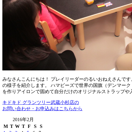
みなさんこんにちは！ プレイリーダーのるいおねえさんです。
の様子を紹介します。 ハマビーズで世界の国旗（デンマーク
を作りアイロンで固めて自分だけのオリジナルストラップや
キドキド グランツリー武蔵小杉店の
お問い合わせ・お申込みはこちらから
2016年2月
M
T
W
T
F
S
S