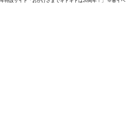
年特設サイト「おかげさまでキドキドは20周年！」 ※各イベ