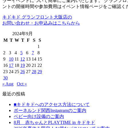
ラーイベントについて簡単にご案内いたします。 グランフロ
ントの開催時間や参加費用はイベント情報ページをご確認くださ
キドキド グランフロント大阪店の
お問い合わせ・お申込みはこちらから
2024年9月
M
T
W
T
F
S
S
1
2
3
4
5
6
7
8
9
10
11
12
13
14
15
16
17
18
19
20
21
22
23
24
25
26
27
28
29
30
« Aug
Oct »
最近の投稿
■キドキドへのアクセス方法について
ボーネルンド関西Instagramのご案内
ベビー向け設備のご案内
8月 赤ちゃんとPLAYTIME in キドキド