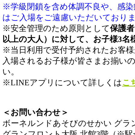
※学級閉鎖を含め体調不良や、感染
はご入場をご遠慮いただいており
※安全管理のため原則として
保護者
以上の大人）に対して、お子様3名
※当日利用で受付予約されたお客様
入場されるお子様が皆さまお揃い
い。
※LINEアプリについて詳しくは
こ
＜お問い合わせ＞
​ボーネルンドあそびのせかい グラ
グランフロント大阪 北館3階（※