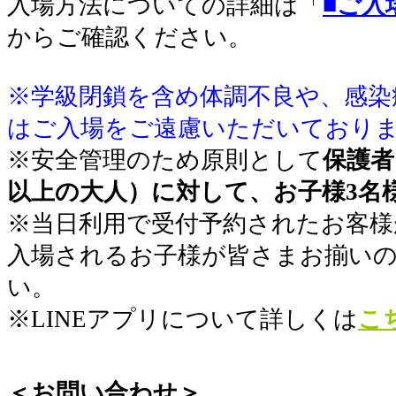
入場方法についての詳細は「
■ご入
からご確認ください。
※学級閉鎖を含め体調不良や、感染
はご入場をご遠慮いただいており
※安全管理のため原則として
保護者
以上の大人）に対して、お子様3名
※当日利用で受付予約されたお客様
入場されるお子様が皆さまお揃い
い。
※LINEアプリについて詳しくは
こ
＜お問い合わせ＞