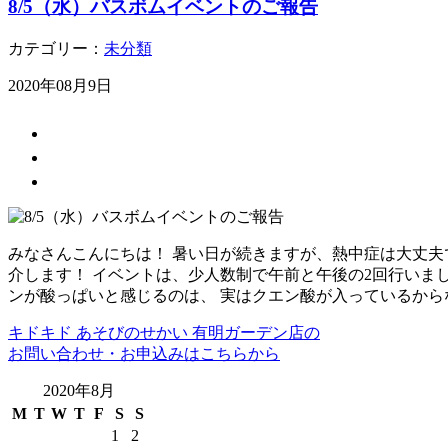
8/5（水）バスボムイベントのご報告
カテゴリー：
未分類
2020年08月9日
みなさんこんにちは！ 暑い日が続きますが、熱中症は大丈夫
介します！ イベントは、少人数制で午前と午後の2回行いま
ンが酸っぱいと感じるのは、 実はクエン酸が入っているから
キドキド あそびのせかい 有明ガーデン店の
お問い合わせ・お申込みはこちらから
2020年8月
M
T
W
T
F
S
S
1
2