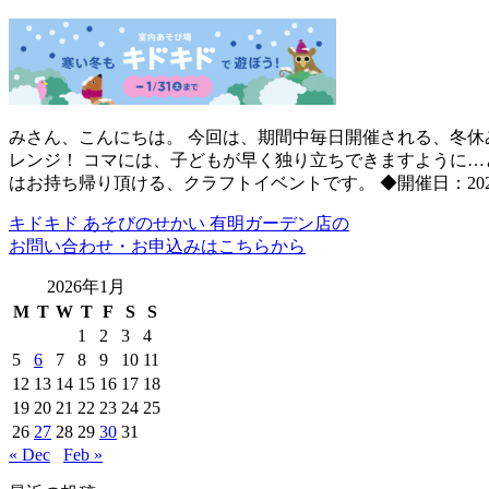
みさん、こんにちは。 今回は、期間中毎日開催される、冬休
レンジ！ コマには、子どもが早く独り立ちできますように…
はお持ち帰り頂ける、クラフトイベントです。 ◆開催日：202
キドキド あそびのせかい 有明ガーデン店の
お問い合わせ・お申込みはこちらから
2026年1月
M
T
W
T
F
S
S
1
2
3
4
5
6
7
8
9
10
11
12
13
14
15
16
17
18
19
20
21
22
23
24
25
26
27
28
29
30
31
« Dec
Feb »