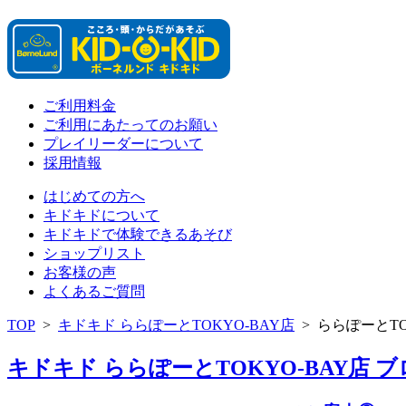
ご利用料金
ご利用にあたってのお願い
プレイリーダーについて
採用情報
はじめての方へ
キドキドについて
キドキドで体験できるあそび
ショップリスト
お客様の声
よくあるご質問
TOP
>
キドキド ららぽーとTOKYO-BAY店
>
ららぽーとTO
キドキド ららぽーとTOKYO-BAY店 ブロ