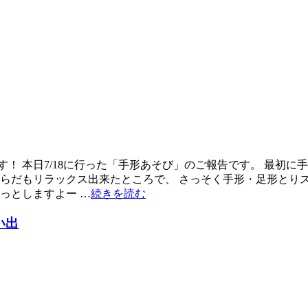
！ 本日7/18に行った「手形あそび」のご報告です。 最初に
からだもリラックス出来たところで、 さっそく手形・足形とり
っとしますよー …
続きを読む
い出