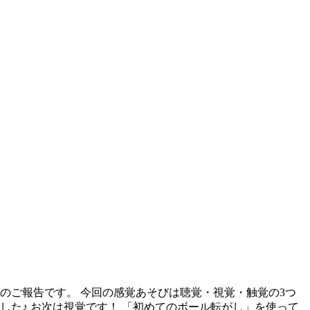
のご報告です。 今回の感覚あそびは聴覚・視覚・触覚の3つ
した♪ お次は視覚です！ 「初めてのボール転がし」を使って