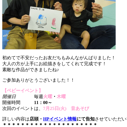
初めてで不安だったお友だちもみんながんばりました！
大人の方が上手にお絵描きをしてくれて完成です！
素敵な作品ができましたね♪
ご参加ありがとうございました！！
【ベビーイベント】
開催日
毎週
火曜
・
木曜
開催時間
11：00～
次回のイベントは、
7
月25
日(火) 音あそび
詳しい内容は
店頭・
HPイベント情報
にて告知
させていただい
＊＊＊＊＊＊＊＊＊＊＊＊＊＊＊＊＊＊＊＊＊