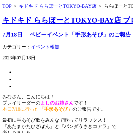
TOP
>
キドキド ららぽーとTOKYO-BAY店
>
ららぽーとTO
キドキド ららぽーとTOKYO-BAY店 
7月18日 ベビーイベント「手形あそび」のご報告
カテゴリー：
イベント報告
2023年07月18日
みなさん、こんにちは！
プレイリーダーの
よしのお姉さん
です！
本日7/18に行った
「手形あそび」
のご報告です。
最初に手あそび歌をみんなで歌ってリラックス！
『あたまかたひざぽん』と『パンダうさぎコアラ』で
楽しみました。