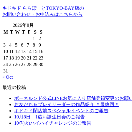
キドキド ららぽーとTOKYO-BAY店の
お問い合わせ・お申込みはこちらから
2026年8月
M
T
W
T
F
S
S
1
2
3
4
5
6
7
8
9
10
11
12
13
14
15
16
17
18
19
20
21
22
23
24
25
26
27
28
29
30
31
« Oct
最近の投稿
ボーネルンド公式LINEお気に入り店舗登録変更のお願
お友だち＆プレイリーダーの作品紹介 ＊最終回＊
キドキド閉店前スペシャルイベントのご報告
10月8日 1歳お誕生日会のご報告
10/7(火)ハイハイチャレンジのご報告