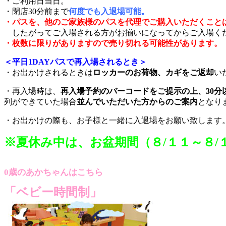
・ご利用日当日。
・閉店30分前まで
何度でも入退場可能。
・パスを、他のご家族様のパスを代理でご購入いただくこと
したがってご入場される方がお揃いになってからご入場く
・枚数に限りがありますので売り切れる可能性があります。
＜平日1DAYパスで再入場されるとき＞
・お出かけされるときは
ロッカーのお荷物、カギをご返却
い
・再入場時は、
再入場予約のバーコードをご提示の上、30分
列ができていた場合
並んでいただいた方からのご案内
となり
・お出かけの際も、お子様と一緒に入退場をお願い致します
※夏休み中は、お盆期間（８/１１～８/
0歳のあかちゃんはこちら
「ベビー時間制」