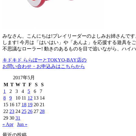
みなさん、こんにちは!プレイリーダーのよしみお姉さんです
します! 今月は「はいはい」や「あんよ」を応援する遊具をご紹
不思議なローラー! 動きのあるものを目で追いながら、ハイ
キドキド ららぽーとTOKYO-BAY店の
お問い合わせ・お申込みはこちらから
2017年5月
M
T
W
T
F
S
S
1
2
3
4
5
6
7
8
9
10
11
12
13
14
15
16
17
18
19
20
21
22
23
24
25
26
27
28
29
30
31
« Apr
Jun »
最近の投稿