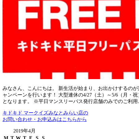
みなさん、こんにちは。 新生活が始まり、お出かけするのが
ャンペーンを行います！ 大型連休の4/27（土）～5/6（
となります。 ※平日マンスリーパス発行店舗のみでのご利用
キドキド マークイズみなとみらい店の
お問い合わせ・お申込みはこちらから
2019年4月
M
T
W
T
F
S
S