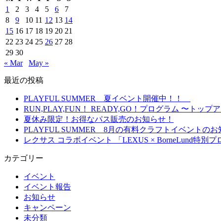
1
2
3
4
5
6
7
8
9
10
11
12
13
14
15
16
17
18
19
20
21
22
23
24
25
26
27
28
29
30
« Mar
May »
最近の投稿
PLAYFUL SUMMER 夏イベント開催中！！
RUN,PLAY,FUN！ READY,GO！プログラム 
夏休み限定！お得なパス販売のお知らせ！
PLAYFUL SUMMER 8月の有料クラフトイベント
レクサス コラボイベント 「LEXUS × BorneLun
カテゴリー
イベント
イベント報告
お知らせ
キャンペーン
未分類