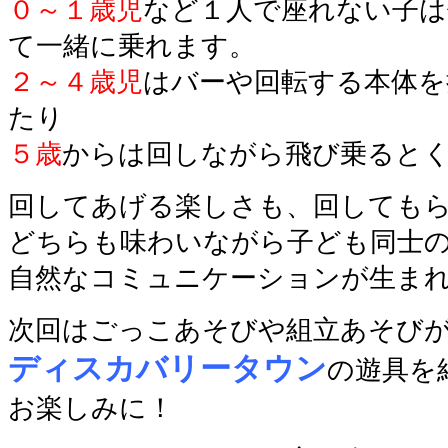
０～１歳児
など１人で座れない子は
て一緒に乗れます。
２～４歳児
はバーや回転する本体を
たり
５歳
からは回しながら
飛び乗ると
回してあげる楽しさも、回しても
どちらも味わいながら子ども同士
自然なコミュニケーションが生ま
次回はごっこあそびや組立あそび
ディスカバリータウン
の遊具を
お楽しみに！