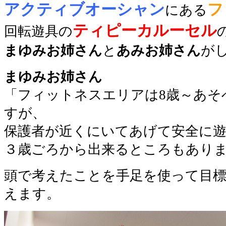
アクティブオーシャン
フ
にある
ティピーカルーセル
回転遊具の
まゆみお姉さん
と
あみお姉さん
が
まゆみお姉さん
「フィットネスエリアは8歳～あそ
すが、
保護者が近くにいてあげて安全に
３歳ごろから出来るところもあり
頭で考えたことを手足を使って目
えます。