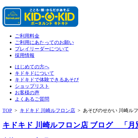
ご利用料金
ご利用にあたってのお願い
プレイリーダーについて
採用情報
はじめての方へ
キドキドについて
キドキドで体験できるあそび
ショップリスト
お客様の声
よくあるご質問
TOP
>
キドキド 川崎ルフロン店
>
あそびのせかい 川崎ル
キドキド 川崎ルフロン店 ブログ 「月別: 