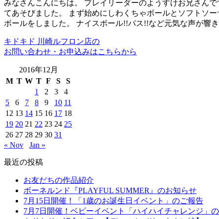
みなさんこんにちは。 プレイリーダーのようすけお兄さんで
てあそびました。 まず始めにしわくちゃボールとソフトソー
ボールをしました。 ナイスボール!!パス!!など元気な声が響
キドキド 川崎ルフロン店の
お問い合わせ・お申込みはこちらから
2016年12月
M
T
W
T
F
S
S
1
2
3
4
5
6
7
8
9
10
11
12
13
14
15
16
17
18
19
20
21
22
23
24
25
26
27
28
29
30
31
« Nov
Jan »
最近の投稿
お友だちの作品紹介
ボーネルンド『PLAYFUL SUMMER』のお知らせ
7月15日開催！「1歳のお誕生日イベント」のご報告
7月7日開催！ベビーイベント「ハイハイチャレンジ」