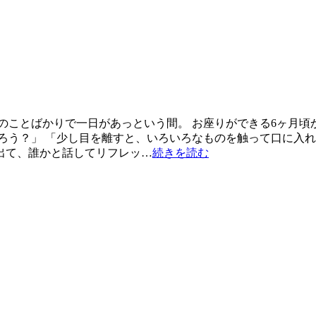
のことばかりで一日があっという間。 お座りができる6ヶ月
ろう？」 「少し目を離すと、いろいろなものを触って口に入れ
出て、誰かと話してリフレッ…
続きを読む