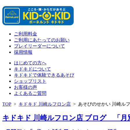
ご利用料金
ご利用にあたってのお願い
プレイリーダーについて
採用情報
はじめての方へ
キドキドについて
キドキドで体験できるあそび
ショップリスト
お客様の声
よくあるご質問
TOP
>
キドキド 川崎ルフロン店
>
あそびのせかい 川崎ル
キドキド 川崎ルフロン店 ブログ 「月別: