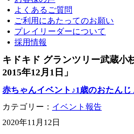
よくあるご質問
ご利用にあたってのお願い
プレイリーダーについて
採用情報
キドキド グランツリー武蔵小杉店
2015年12月1日
」
赤ちゃんイベント♪1歳のおたんじ
カテゴリー：
イベント報告
2020年11月12日