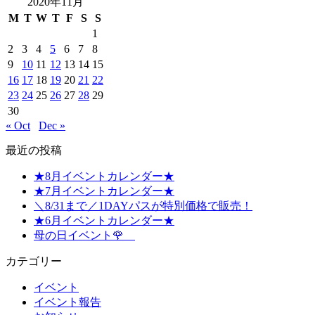
2020年11月
M
T
W
T
F
S
S
1
2
3
4
5
6
7
8
9
10
11
12
13
14
15
16
17
18
19
20
21
22
23
24
25
26
27
28
29
30
« Oct
Dec »
最近の投稿
★8月イベントカレンダー★
★7月イベントカレンダー★
＼8/31まで／1DAYパスが特別価格で販売！
★6月イベントカレンダー★
母の日イベント🌹
カテゴリー
イベント
イベント報告