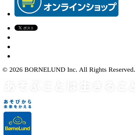
© 2026 BORNELUND Inc. All Rights Reserved