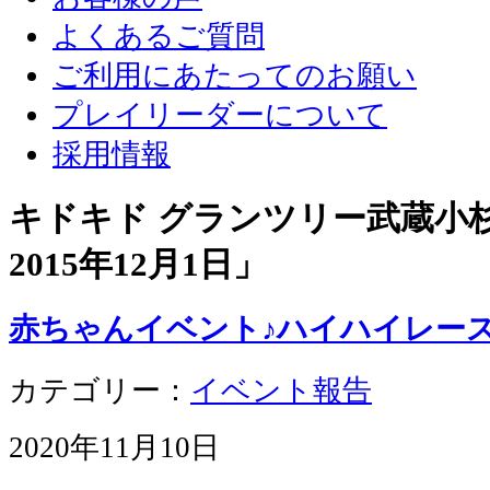
よくあるご質問
ご利用にあたってのお願い
プレイリーダーについて
採用情報
キドキド グランツリー武蔵小杉店
2015年12月1日
」
赤ちゃんイベント♪ハイハイレー
カテゴリー：
イベント報告
2020年11月10日