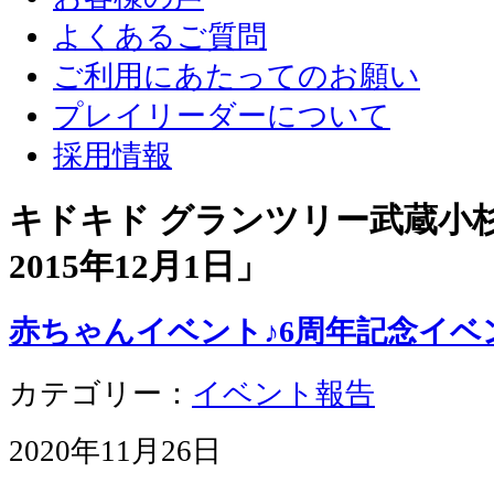
よくあるご質問
ご利用にあたってのお願い
プレイリーダーについて
採用情報
キドキド グランツリー武蔵小杉店
2015年12月1日
」
赤ちゃんイベント♪6周年記念イベ
カテゴリー：
イベント報告
2020年11月26日