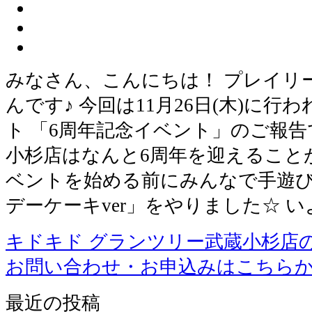
みなさん、こんにちは！ プレイリ
んです♪ 今回は11月26日(木)に
ト 「6周年記念イベント」のご報告
小杉店はなんと6周年を迎えること
ベントを始める前にみんなで手遊
デーケーキver」をやりました☆ 
キドキド グランツリー武蔵小杉店
お問い合わせ・お申込みはこちら
最近の投稿