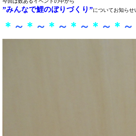
今回は数あるイベントの中から
”みんなで鯉のぼりづくり”
についてお知らせ
＊
～
＊
～
＊
～
＊
～
＊
～
＊
～