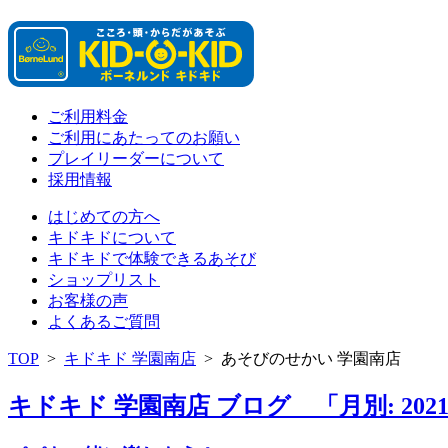
ご利用料金
ご利用にあたってのお願い
プレイリーダーについて
採用情報
はじめての方へ
キドキドについて
キドキドで体験できるあそび
ショップリスト
お客様の声
よくあるご質問
TOP
>
キドキド 学園南店
>
あそびのせかい 学園南店
キドキド 学園南店 ブログ 「月別: 202