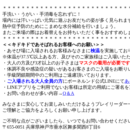
＊＊＊＊＊＊＊＊＊＊＊＊＊＊＊＊＊＊＊＊＊＊＊＊＊＊＊
手洗い・うがい・手消毒を忘れずに！
場内には汗いっぱい元気に遊ぶお友だちの姿が多く見られま
熱中症予防のためにこまめな水分補給を行いましょう。
またご来場の際はお着替えをお持ちいただく事をおすすめし
＊＊＊＊＊＊＊＊＊＊＊＊＊＊＊＊＊＊＊＊＊＊＊＊＊＊＊
＜＜キドキドであそばれるお客様へのお願い＞＞
・あそび場に入場されるお客様みなさまに
検温
を実施してお
※体温が37.5℃以上ある方、及びそのご家族様はご入場いた
・大人の方及び3才以上のお子さまは
マスクの着用が必要です
・体調不良や感染症の疑いがあるお客さまのご入場をお断り
・学級閉鎖期間中のご利用はご遠慮頂いております。
・
ご入場される大人全員の方
にボーネルンド公式LINEにて
あ
・LINEアプリをご利用でないお客様は所定の用紙にご署名
・お問い合わせが多い内容→
Q＆A
みなさまに安心してお楽しみいただけるようプレイリーダー
ご理解とご協力をよろしくお願い申し上げます。
ご不明な点がございましたら、いつでもお問い合わせくださ
〒655-0051 兵庫県神戸市垂水区舞多聞西8丁目6