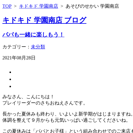
TOP
>
キドキド 学園南店
>
あそびのせかい 学園南店
キドキド 学園南店 ブログ
パパも一緒に楽しもう！
カテゴリー：
未分類
2021年08月28日
みなさん、こんにちは！
プレイリーダーのさちおねえさんです。
長かった夏休みも終わり、いよいよ新学期がはじまりますね
体調を整えて９月からも元気いっぱい過ごしてくださいね。
この夏休みは「パパとお子様」という組み合わせでのご来店