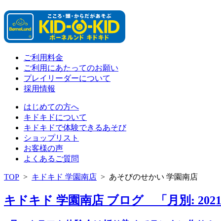
ご利用料金
ご利用にあたってのお願い
プレイリーダーについて
採用情報
はじめての方へ
キドキドについて
キドキドで体験できるあそび
ショップリスト
お客様の声
よくあるご質問
TOP
>
キドキド 学園南店
>
あそびのせかい 学園南店
キドキド 学園南店 ブログ 「月別: 202