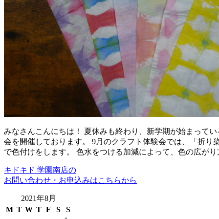
みなさんこんにちは！ 夏休みも終わり、新学期が始まってい
会を開催しております。 9月のクラフト体験会では、「折り染
で色付けをします。 色水をつける加減によって、色の広がり
キドキド 学園南店の
お問い合わせ・お申込みはこちらから
2021年8月
M
T
W
T
F
S
S