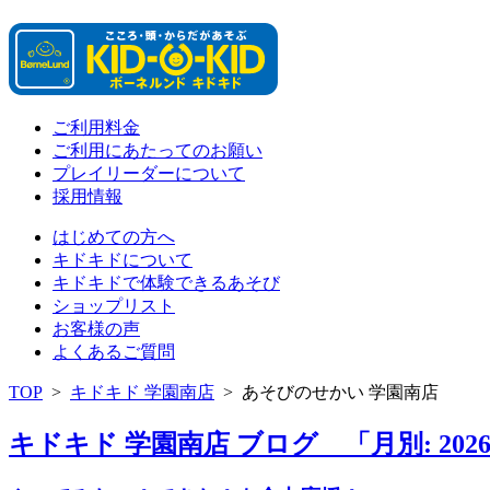
ご利用料金
ご利用にあたってのお願い
プレイリーダーについて
採用情報
はじめての方へ
キドキドについて
キドキドで体験できるあそび
ショップリスト
お客様の声
よくあるご質問
TOP
>
キドキド 学園南店
>
あそびのせかい 学園南店
キドキド 学園南店 ブログ 「月別: 202