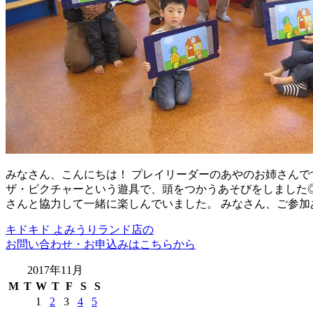
みなさん、こんにちは！ プレイリーダーのあやのお姉さんで
ザ・ピクチャーという遊具で、頭をつかうあそびをしました◎
さんと協力して一緒に楽しんでいました。 みなさん、ご参加
キドキド よみうりランド店の
お問い合わせ・お申込みはこちらから
2017年11月
M
T
W
T
F
S
S
1
2
3
4
5