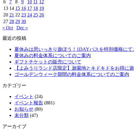
6
7
8
9
10
11
12
13
14
15
16
17
18
19
20
21
22
23
24
25
26
27
28
29
30
« Oct
Dec »
最近の投稿
夏休みは思いっきり遊ぼう！1DAYパスを特別価格にて
夏休みの料金体系についてのご案内
ギフトチケットの販売について
【よみうりランド店限定】遊園地とキドキドをお得に遊
ゴールデンウィーク期間の料金体系についてのご案内
カテゴリー
イベント
(24)
イベント報告
(881)
お知らせ
(80)
未分類
(47)
アーカイブ