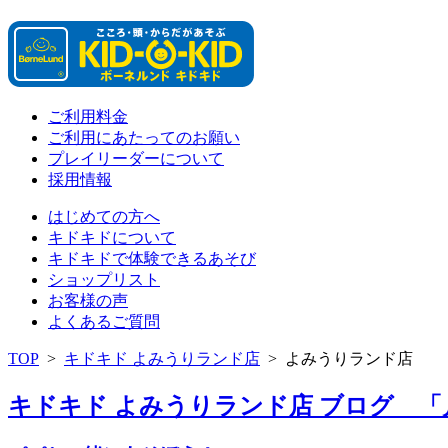
ご利用料金
ご利用にあたってのお願い
プレイリーダーについて
採用情報
はじめての方へ
キドキドについて
キドキドで体験できるあそび
ショップリスト
お客様の声
よくあるご質問
TOP
>
キドキド よみうりランド店
>
よみうりランド店
キドキド よみうりランド店 ブログ 「月別: