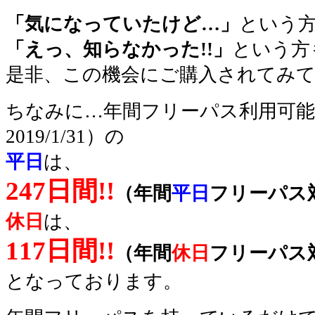
「気になっていたけど…」
という方
「えっ、知らなかった!!」
という方も
是非、この機会にご購入されてみ
ちなみに…年間フリーパス利用可能期間（
2019/1/31）の
平日
は、
247日間!!
（年間
平日
フリーパス
休日
は、
117日間!!
（年間
休日
フリーパス
となっております。