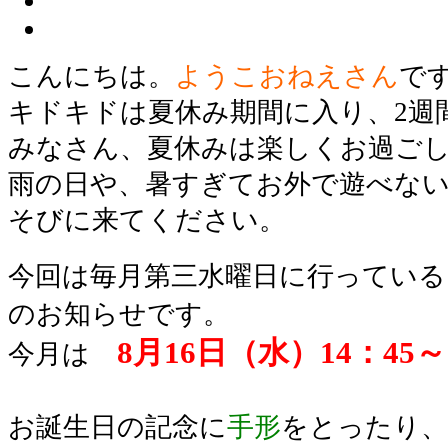
こんにちは。
ようこおねえさん
で
キドキドは夏休み期間に入り、2週
みなさん、夏休みは楽しくお過ごし
雨の日や、暑すぎてお外で遊べな
そびに来てください。
今回は毎月第三水曜日に行っている
のお知らせです。
8
月
16日（水）14：4
今月は
お誕生日の記念に
手形
をとったり、